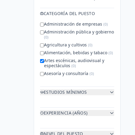
CATEGORÍA DEL PUESTO
Administración de empresas
(
0
)
Administración pública y gobierno
(
0
)
Agricultura y cultivos
(
0
)
Alimentación, bebidas y tabaco
(
0
)
Artes escénicas, audiovisual y
espectáculos
(
0
)
Asesoría y consultoría
(
0
)
Atención al cliente y contact
center
(
0
)
ESTUDIOS MÍNIMOS
Automoción y vehículos
(
0
)
Mostrar más
EXPERIENCIA (AÑOS)
NIVEL DEL PUESTO