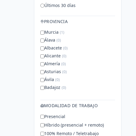
Últimos 30 días
PROVINCIA
Murcia
(
1
)
Álava
(
0
)
Albacete
(
0
)
Alicante
(
0
)
Almería
(
0
)
Asturias
(
0
)
Ávila
(
0
)
Badajoz
(
0
)
Baleares
(
0
)
Barcelona
(
0
)
MODALIDAD DE TRABAJO
Mostrar todas
Presencial
Híbrido (presencial + remoto)
100% Remoto / Teletrabajo