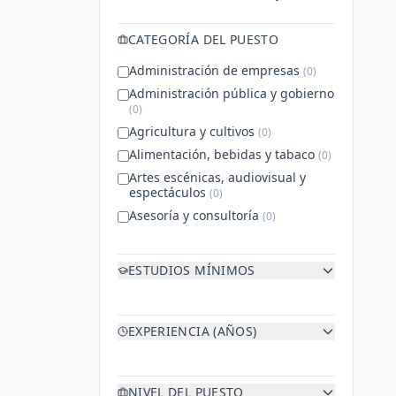
CATEGORÍA DEL PUESTO
Administración de empresas
(
0
)
Administración pública y gobierno
(
0
)
Agricultura y cultivos
(
0
)
Alimentación, bebidas y tabaco
(
0
)
Artes escénicas, audiovisual y
espectáculos
(
0
)
Asesoría y consultoría
(
0
)
Atención al cliente y contact
center
(
0
)
ESTUDIOS MÍNIMOS
Automoción y vehículos
(
0
)
Mostrar más
EXPERIENCIA (AÑOS)
NIVEL DEL PUESTO