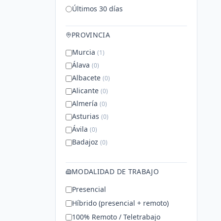
Últimos 30 días
PROVINCIA
Murcia
(
1
)
Álava
(
0
)
Albacete
(
0
)
Alicante
(
0
)
Almería
(
0
)
Asturias
(
0
)
Ávila
(
0
)
Badajoz
(
0
)
Baleares
(
0
)
Barcelona
(
0
)
MODALIDAD DE TRABAJO
Mostrar todas
Presencial
Híbrido (presencial + remoto)
100% Remoto / Teletrabajo